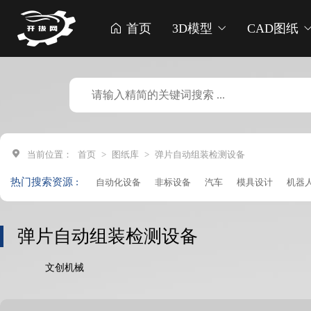
首页
3D模型
CAD图纸
当前位置：
首页
>
图纸库
>
弹片自动组装检测设备
热门搜索资源 :
自动化设备
非标设备
汽车
模具设计
机器
点胶机
生产线
贴标机
车床
打印机
破碎
收割机
焊锡机
清洗机
成型机
钻孔机
收
弹片自动组装检测设备
加工中心
凸轮设备
注塑机
铆接机
管道设
文创机械