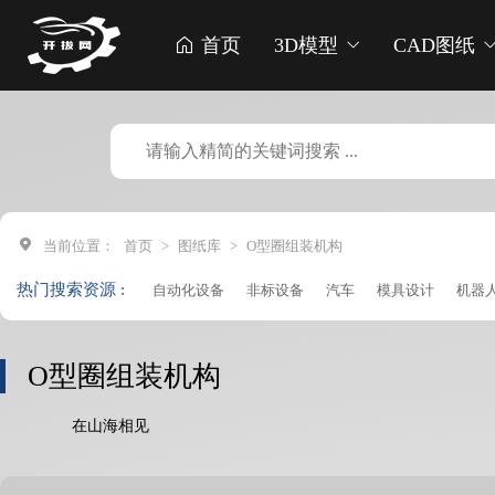
首页
3D模型
CAD图纸
当前位置：
首页
>
图纸库
>
O型圈组装机构
热门搜索资源 :
自动化设备
非标设备
汽车
模具设计
机器
点胶机
生产线
贴标机
车床
打印机
破碎
收割机
焊锡机
清洗机
成型机
钻孔机
收
O型圈组装机构
加工中心
凸轮设备
注塑机
铆接机
管道设
在山海相见