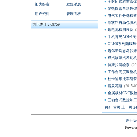
全封闭式称重给煤
加为好友
发短消息
发热圆盘自动钎焊
用户资料
管理面板
电气零件分选检查
卷状料自动包膜机
访问统计：69759
锂电池检测设备
(
手机背光AOI检
GL100系列隔膜
迈尔斯马恩岛沙滩
双汽缸蒸汽发动机
特斯拉涡轮泵
(20
工作台高度调整机
杜卡迪摩托车引擎
喷泉花瓶
(2015-0
金属板材CNC数
三轴台式数控加工
914
首页
上一页
24
关于我
Powere